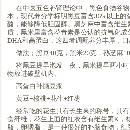
在中医五色补肾理论中，黑色食物谷物
本，现代养分学标明黑豆富含36%以上的
酸，能够降低胆固醇。黑芝麻中富含维生
质，黑米里富含花青素是公认的抗氧化成
DHA和高蛋白，这四者调配养分丰厚，口
做法；黑豆40克，黑米20克，熟芝麻1
将黑豆提早泡发一夜，黑米提早两小时
物放进破壁机内。
高蛋白补脑豆浆
黄豆+核桃+花生+红枣
经常吃的花生具有长生果的称号，具有
食纤维，花生上面的红衣含有维生素K，
脂，卵磷脂，是一种很好的补脑食物，红