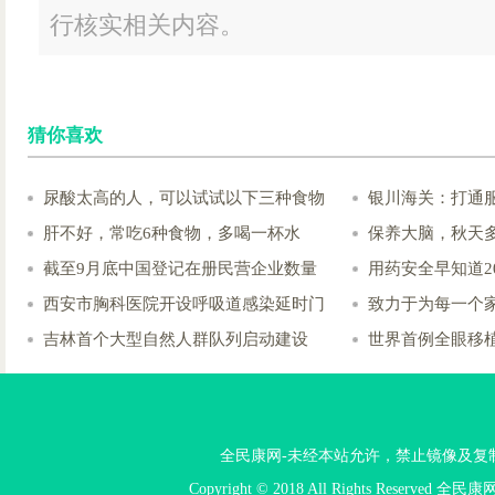
行核实相关内容。
猜你喜欢
尿酸太高的人，可以试试以下三种食物
银川海关：打通
肝不好，常吃6种食物，多喝一杯水
保养大脑，秋天
截至9月底中国登记在册民营企业数量
用药安全早知道2
西安市胸科医院开设呼吸道感染延时门
致力于为每一个
吉林首个大型自然人群队列启动建设
世界首例全眼移
全民康网-未经本站允许，禁止镜像及复制本站。投
Copyright © 2018 All Rights Reserved 