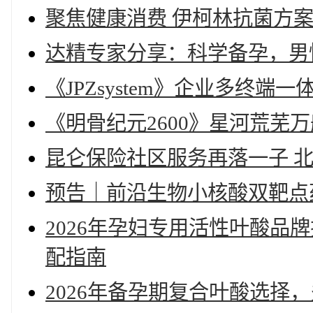
聚焦健康消费 伊柯林抗菌方
达精专家分享：科学备孕，男
《JPZsystem》企业多终端
《明骨纪元2600》星河荒芜
昆仑保险社区服务再落一子 
预告｜前沿生物小核酸双靶点药物
2026年孕妇专用活性叶酸品
配指南
2026年备孕期复合叶酸选择