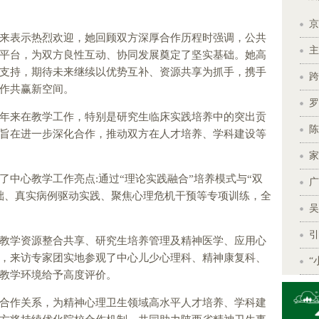
京
来表示热烈欢迎，她回顾双方深厚合作历程时强调，公共
主
平台，为双方良性互动、协同发展奠定了坚实基础。她高
支持，期待未来继续以优势互补、资源共享为抓手，携手
跨
作共赢新空间。
罗
年来在教学工作，特别是研究生临床实践培养中的突出贡
陈
旨在进一步深化合作，推动双方在人才培养、学科建设等
家
了中心教学工作亮点:通过“理论实践融合”培养模式与“双
广
础、真实病例驱动实践、聚焦心理危机干预等专项训练，全
吴
引
教学资源整合共享、研究生培养管理及精神医学、应用心
，来访专家团实地参观了中心儿少心理科、精神康复科、
“
教学环境给予高度评价。
合作关系，为精神心理卫生领域高水平人才培养、学科建