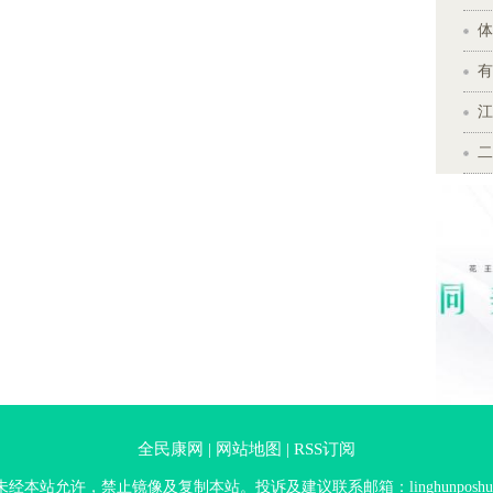
体
有
江
二
全民康网 |
网站地图 |
RSS订阅
经本站允许，禁止镜像及复制本站。投诉及建议联系邮箱：linghunposhui@s