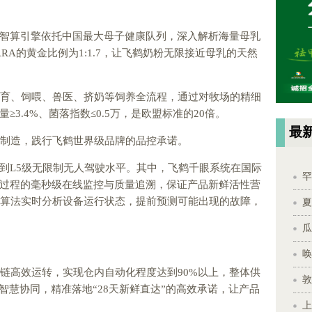
智算引擎依托中国最大母子健康队列，深入解析海量母乳
RA的黄金比例为1:1.7，让飞鹤奶粉无限接近母乳的天然
繁育、饲喂、兽医、挤奶等饲养全流程，通过对牧场的精细
3.4%、菌落指数≤0.5万，是欧盟标准的20倍。
最
能制造，践行飞鹤世界级品牌的品控承诺。
到L5级无限制无人驾驶水平。其中，飞鹤千眼系统在国际
罕
过程的毫秒级在线监控与质量追溯，保证产品新鲜活性营
I算法实时分析设备运行状态，提前预测可能出现的故障，
夏
瓜
唤
应链高效运转，实现仓内自动化程度达到90%以上，整体供
敦
智慧协同，精准落地“28天新鲜直达”的高效承诺，让产品
上