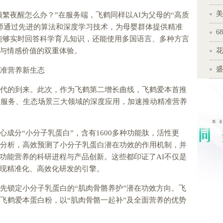
美
频繁夜醒怎么办？”在服务端，飞鹤同样以AI为父母的“高质
养师通过先进的算法和深度学习技术，为母婴群体提供精准
6
”能够实时回答科学育儿知识，还能使用多国语言、多种方言
与情感价值的双重体验。
花
盛
精准营养新生态
时代的到来。此次，作为飞鹤第二增长曲线，飞鹤爱本首推
发、服务、生态场景三大领域的深度应用，加速推动精准营养
成分“小分子乳蛋白”，含有1600多种功能肽，活性更
助分析，高效预测了小分子乳蛋白潜在功效的作用机制，并
功能营养的科研进程与产品创新。这些都印证了AI不仅是
现精准化、高效化研发的引擎。
率先锁定小分子乳蛋白的“肌肉骨骼养护”潜在功效方向。飞
—飞鹤爱本蛋白粉，以“肌肉骨骼一起补”及全面营养的优势