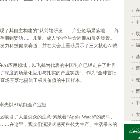
在
甲
现了其自主构建的“从前端研发——产业链场景落地——终
蚊
从孕期到婴幼儿、儿童、成人”的全生命周期AI服务场景。
福
品发力科技健康赛道，并在大会上重磅展示了三大核心AI成
基
“在AI应用领域，以飞鹤为代表的中国乳企已经走在了世界
西
了深度的场景化应用与扎实的产业实践”。作为“全球首批
统
+垂直场景落地提供了极具价值的中国样本。
西
位
中
率先以AI赋能全产业链
大
引了大量观众的注意:佩戴着“Apple Watch”的奶牛、
师……在这里，观众们沉浸式感受科技为生产、生活带来的