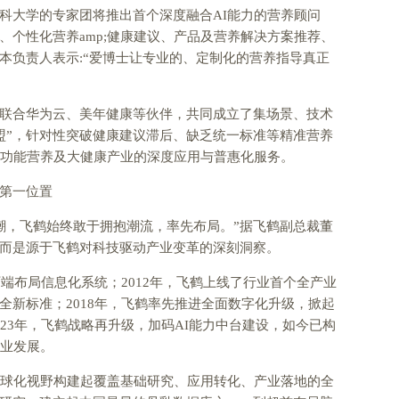
科大学的专家团将推出首个深度融合AI能力的营养顾问
、个性化营养amp;健康建议、产品及营养解决方案推荐、
本负责人表示:“爱博士让专业的、定制化的营养指导真正
联合华为云、美年健康等伙伴，共同成立了集场景、技术
联盟”，针对性突破健康建议滞后、缺乏统一标准等精准营养
准功能营养及大健康产业的深度应用与普惠化服务。
第一位置
浪潮，飞鹤始终敢于拥抱潮流，率先布局。”据飞鹤副总裁董
而是源于飞鹤对科技驱动产业变革的深刻洞察。
厂端布局信息化系统；2012年，飞鹤上线了行业首个全产业
全新标准；2018年，飞鹤率先推进全面数字化升级，掀起
23年，飞鹤战略再升级，加码AI能力中台建设，如今已构
行业发展。
全球化视野构建起覆盖基础研究、应用转化、产业落地的全