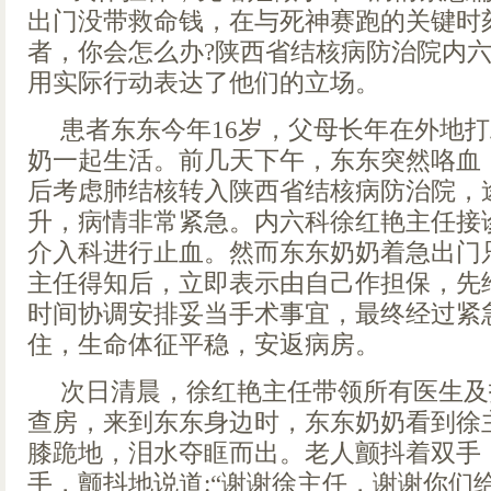
出门没带救命钱，在与死神赛跑的关键时
者，你会怎么办?陕西省结核病防治院内
用实际行动表达了他们的立场。
患者东东今年16岁，父母长年在外地
奶一起生活。前几天下午，东东突然咯血
后考虑肺结核转入陕西省结核病防治院，途
升，病情非常紧急。内六科徐红艳主任接
介入科进行止血。然而东东奶奶着急出门
主任得知后，立即表示由自己作担保，先
时间协调安排妥当手术事宜，最终经过紧
住，生命体征平稳，安返病房。
次日清晨，徐红艳主任带领所有医生及
查房，来到东东身边时，东东奶奶看到徐主
膝跪地，泪水夺眶而出。老人颤抖着双手
手，颤抖地说道:“谢谢徐主任，谢谢你们