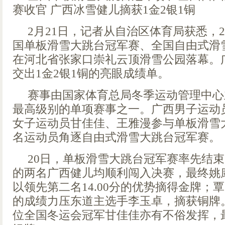
赛收官 广西冰雪健儿摘获1金2银1铜
2月21日，记者从自治区体育局获悉，20
国单板滑雪大跳台冠军赛、全国自由式滑
在河北省张家口崇礼云顶滑雪公园落幕。
交出1金2银1铜的亮眼成绩单。
赛事由国家体育总局冬季运动管理中心
最高级别的单项赛事之一。广西男子运动
女子运动员甘佳佳、王雅漫参与单板滑雪
名运动员角逐自由式滑雪大跳台冠军赛。
20日，单板滑雪大跳台冠军赛率先结
的两名广西健儿均顺利闯入决赛，最终姚康平
以领先第二名14.00分的优势摘得金牌；覃龙
的成绩力压东道主选手李玉卓，摘获铜牌
位全国冬运会冠军甘佳佳亦有不俗发挥，最终