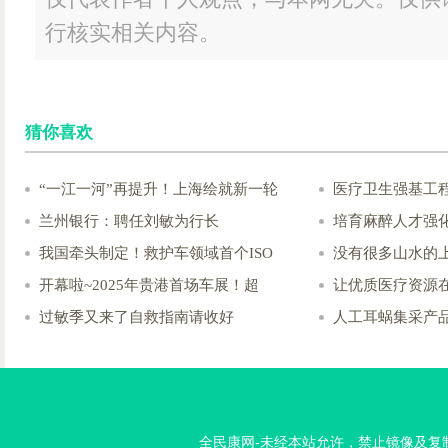
行核实相关内容。
猜你喜欢
“一江一河”再提升！上海绘就新一轮
医疗卫生强基工
兰州银行：聘任刘敏为行长
培育麻醉人才强
我国牵头制定！救护车领域首个ISO
没有很多山水的上
开幕啦~2025年贵港首场车展！超
让优质医疗资源
过敏季又来了自救指南请收好
人工耳蜗集采产
全民康网-未经本站允许，禁止镜像及复制本站。投