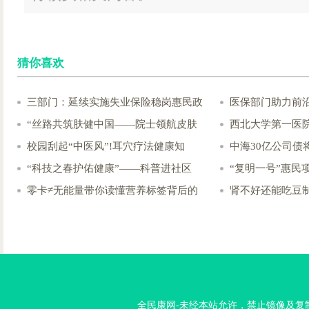
猜你喜欢
三部门：延续实施失业保险稳岗惠民政
医保部门助力前
“丝路共筑肤健中国——院士领航皮肤
西北大学第一医
校园刮起“中医风”!耳穴疗法健康知
中海30亿公司债
“科技之春护佑健康”——科普进社区
“复明一号”惠民
零卡≠无能量带你读懂营养标签背后的
肾不好还能吃豆
全民康网-未经本站允许，禁止镜像及复制本站。投