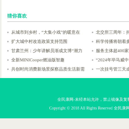
猜你喜欢
从城市到乡村，“大集小戏”的暖意在
北交所三周年：
扩大城中村改造政策支持范围
科学传播将朝着
甘肃兰州：少年讲解员渐成文博“潮力
服务主体超400
全新MINICooper燃油版智趣
“2024年毕马
共创时尚消费新场景探察品质生活新需
一次挂号管三天
全民康网-未经本站允许，禁止镜像及复制本站。投
Copyright © 2018 All Rights Reserved 