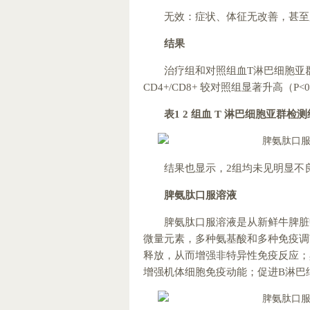
无效：症状、体征无改善，甚至
结果
治疗组和对照组血T淋巴细胞亚群
CD4+/CD8+ 较对照组显著升高（P<0
表
1 2
组血
T
淋巴细胞亚群检测
结果也显示，2组均未见明显不
脾氨肽口服
溶
液
脾氨肽口服溶液是从新鲜牛脾脏
微量元素，多种氨基酸和多种免疫调
释放，从而增强非特异性免疫反应；
增强机体细胞免疫动能；促进B淋巴