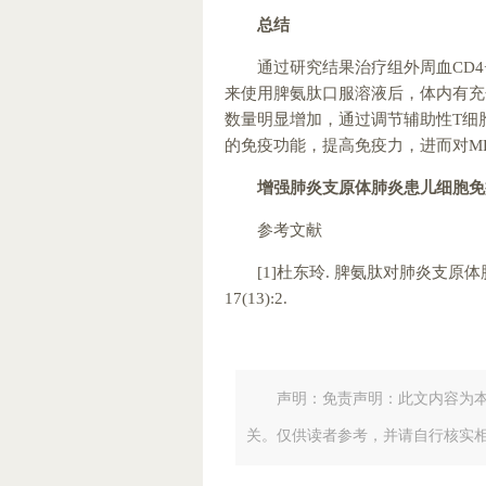
总结
通过研究结果治疗组外周血CD4+、
来使用脾氨肽口服溶液后，体内有充
数量明显增加，通过调节辅助性T细
的免疫功能，提高免疫力，进而对M
增强肺炎支原体肺炎患儿细胞免
参考文献
[1]杜东玲. 脾氨肽对肺炎支原体肺
17(13):2.
声明：免责声明：此文内容为
关。仅供读者参考，并请自行核实