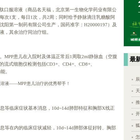
氨肽口服溶液（商品名天福，北京第一生物化学药业有限公
），每次1支，每日1次，共2周；同时给予静脉滴注乳糖酸阿
阳第一制药有限公司生产，国药准字：H20000197）及
液，其余治疗同治疗组。
MPP患儿在入院时及体温正常后1周取2ml静脉血（空腹
最
的流式细胞仪检测包括CD3+、CD4+、CD8+、
功能。
辰
天
推
息等临床症状基本消息，10d~14d肺部特征和胸部X线正
开
狐
息等在内的临床症状减轻，10d~14d肺部体征好转、胸部
怎