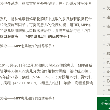
其他多系统、多器官的肺外并发症，并引起继发性免疫紊
关
逍
强剂，是从健康新鲜动物脾脏中提取的肽及核苷酸类复合
和免疫调节因子，可提高患儿的免疫功能，进而对MPP的
癌
PP患儿应用脾氨肽口服溶液治疗，并与常规治疗患儿的T
广
肽口服溶液
——MPP
患儿
治疗
的优秀帮手
！
纳
粽
你
年3月-2011年12月诊治的35例MPP住院患儿，MPP诊断
即将35例MPP患儿分为治疗组和对照组，治疗组20例，
逆
年龄6.1岁，病程（5.56±1.24）d；对照组15例，男9例，
你
岁，病程（4.98±1.38）d。2组患儿性别、年龄、病程差异均
6