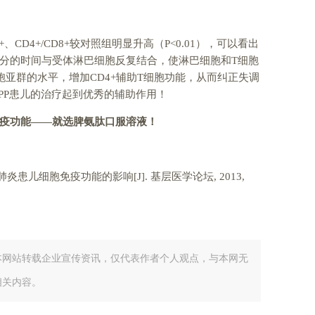
CD4+/CD8+较对照组明显升高（P<0.01），可以看出
分的时间与受体淋巴细胞反复结合，使淋巴细胞和T细胞
胞亚群的水平，增加CD4+辅助T细胞功能，从而纠正失调
PP患儿的治疗起到优秀的辅助作用！
疫功能
——
就选脾氨肽口服溶液！
炎患儿细胞免疫功能的影响[J]. 基层医学论坛, 2013,
本网站转载企业宣传资讯，仅代表作者个人观点，与本网无
相关内容。