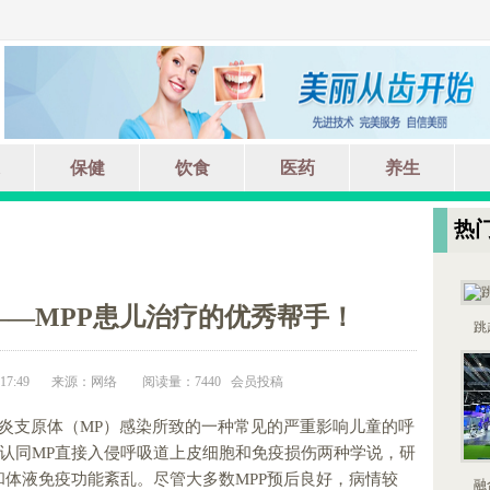
保健
饮食
医药
养生
热
——MPP患儿治疗的优秀帮手！
跳
7:49
来源：网络
阅读量：7440 会员投稿
肺炎支原体（MP）感染所致的一种常见的严重影响儿童的呼
认同MP直接入侵呼吸道上皮细胞和免疫损伤两种学说，研
和体液免疫功能紊乱。尽管大多数MPP预后良好，病情较
融