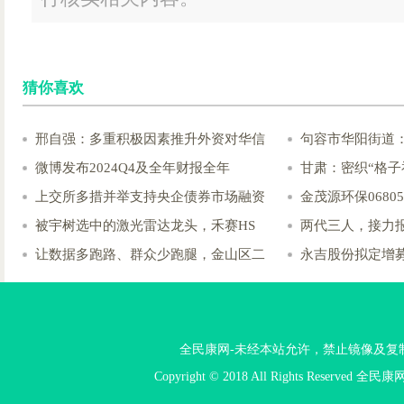
猜你喜欢
邢自强：多重积极因素推升外资对华信
句容市华阳街道
微博发布2024Q4及全年财报全年
甘肃：密织“格子
上交所多措并举支持央企债券市场融资
金茂源环保0680
被宇树选中的激光雷达龙头，禾赛HS
两代三人，接力
让数据多跑路、群众少跑腿，金山区二
永吉股份拟定增募不
全民康网-未经本站允许，禁止镜像及复制本站。投
Copyright © 2018 All Rights Reserved 