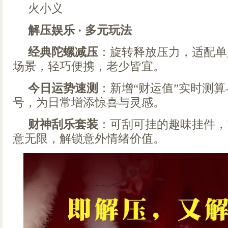
火小义
解压娱乐 · 多元玩法
经典陀螺减压
：旋转释放压力，适配单
场景，轻巧便携，老少皆宜。
今日运势速测
：新增“财运值”实时测算
号，为日常增添惊喜与灵感。
财神刮乐套装
：可刮可挂的趣味挂件，
意无限，解锁意外情绪价值。