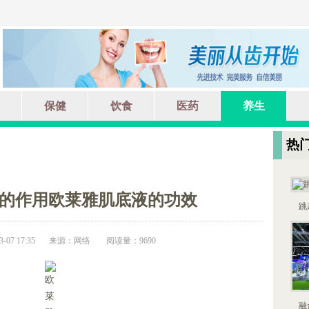
保健
饮食
医药
养生
热
的作用欧莱雅肌底液的功效
跳
07 17:35
来源：网络
阅读量：9690
融