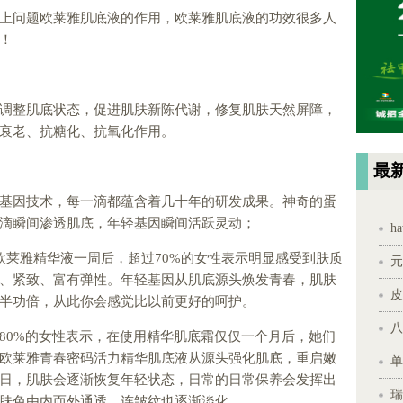
上问题欧莱雅肌底液的作用，欧莱雅肌底液的功效很多人
！
调整肌底状态，促进肌肤新陈代谢，修复肌肤天然屏障，
衰老、抗糖化、抗氧化作用。
最
基因技术，每一滴都蕴含着几十年的研发成果。神奇的蛋
滴瞬间渗透肌底，年轻基因瞬间活跃灵动；
h
欧莱雅精华液一周后，超过70%的女性表示明显感受到肤质
元
、紧致、富有弹性。年轻基因从肌底源头焕发青春，肌肤
皮
半功倍，从此你会感觉比以前更好的呵护。
八
80%的女性表示，在使用精华肌底霜仅仅一个月后，她们
欧莱雅青春密码活力精华肌底液从源头强化肌底，重启嫩
单
日，肌肤会逐渐恢复年轻状态，日常的日常保养会发挥出
瑞
肤色由内而外通透，连皱纹也逐渐淡化。