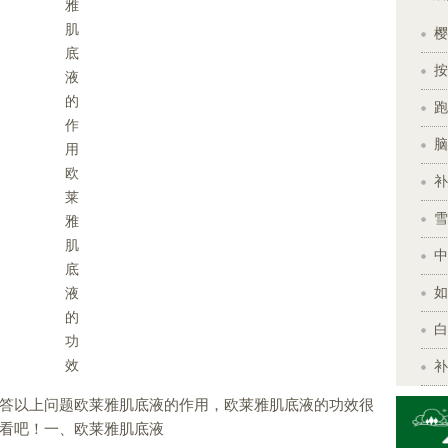
樱
按
跑
脑
补
雪
中
如
白
补
答以上问题欧莱雅肌底液的作用，欧莱雅肌底液的功效很
看吧！一、欧莱雅肌底液