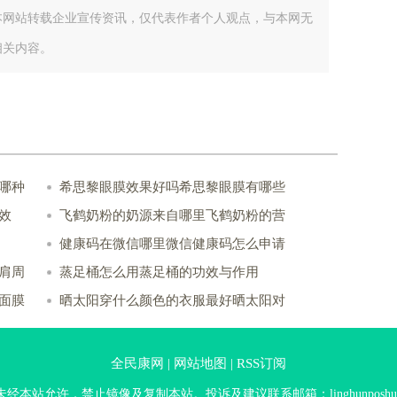
本网站转载企业宣传资讯，仅代表作者个人观点，与本网无
相关内容。
哪种
希思黎眼膜效果好吗希思黎眼膜有哪些
效
飞鹤奶粉的奶源来自哪里飞鹤奶粉的营
健康码在微信哪里微信健康码怎么申请
肩周
蒸足桶怎么用蒸足桶的功效与作用
面膜
晒太阳穿什么颜色的衣服最好晒太阳对
全民康网 |
网站地图 |
RSS订阅
经本站允许，禁止镜像及复制本站。投诉及建议联系邮箱：linghunposhui@s