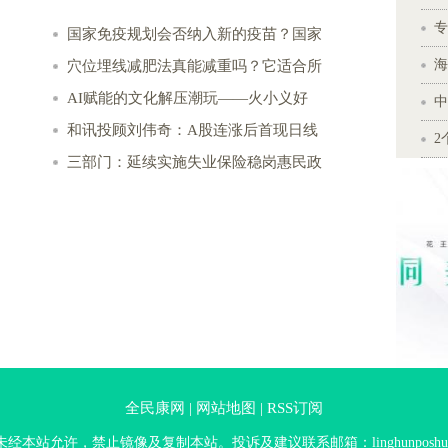
专
国家免疫规划会否纳入新的疫苗？国家
海
穴位埋线减肥法真能减重吗？它适合所
AI赋能的文化解压潮玩——火小义好
中
和讯投顾刘伟奇：A股连涨后首现日线
2
三部门：延续实施失业保险稳岗惠民政
全民康网 |
网站地图 |
RSS订阅
经本站允许，禁止镜像及复制本站。投诉及建议联系邮箱：linghunposhui@s