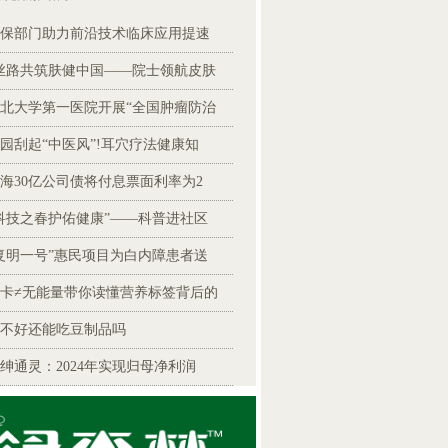
保部门助力前沿技术临床应用提速
丝路共筑肤健中国——院士领航皮肤
北大学第一医院开展“全国肿瘤防治
园刮起“中医风”!耳穴疗法健康知
海30亿公司债将付息票面利率为2
科技之春护佑健康”——科普进社区
复明一号”惠民项目为白内障患者送
卡≠无能量带你读懂营养标签背后的
不好还能吃豆制品吗
绅通灵：2024年实现归母净利润