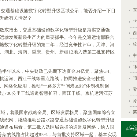
医
路交通基础设施数字化转型升级区域公示，能否介绍一下目
升级有关情况？
“
敬东指出，交通基础设施数字化转型升级是落实交通强
西
运输发展新质生产力的重要抓手。今年是交通运输部联合
校
施数字化转型升级的第二年，经过竞争性评审，天津、河
、湖北、海南、重庆、贵州、新疆12地入选第二批支持区
中
“
施半年以来，中央财政已先期下达资金34亿元，聚焦G4、
“
)、京杭运河、西江干线等重点路线，协同推进安全韧性提
、网络化应用，推动“一路多方”“闸港区船”体制机制创
零
过700公里干线通道智慧扩容，西江干线、京杭运河江苏
肾
莱
区域，着眼国家战略全局、区域发展格局，聚焦国家综合立
线织网，继续推动公路水路交通基础设施数字化转型升级
通道布局看，第二批入选区域选择的通道及网络，纳入国
主骨架的线路占比超过85%，与首批支持区域一起，基本实现