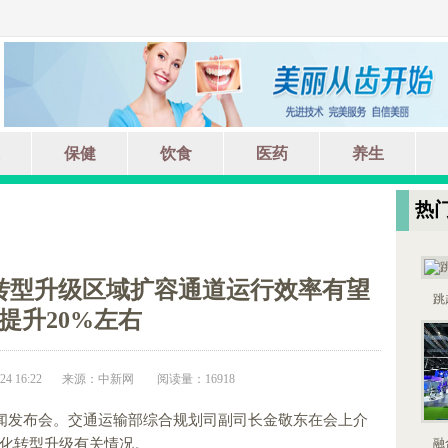
保健
饮食
医药
养生
热
转型升级区域扩容通道运行效率有望
跳
提升20%左右
4 16:22
来源：中新网
阅读量：16918
新闻发布会。交通运输部综合规划司副司长金敬东在会上介
化转型升级有关情况。
融