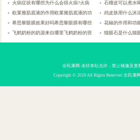
火病症状有哪些为什么会得火病?火病
石榴皮可以煮水
欧莱雅肌底液的作用欧莱雅肌底液的功
鸡皮肤用什么沐
希思黎眼膜效果好吗希思黎眼膜有哪些
花椒的作用和功
飞鹤奶粉的奶源来自哪里飞鹤奶粉的营
猫眼石是什么猫
全民康网-未经本站允许，禁止镜像及复制本站。投
Copyright © 2018 All Rights Reserved 