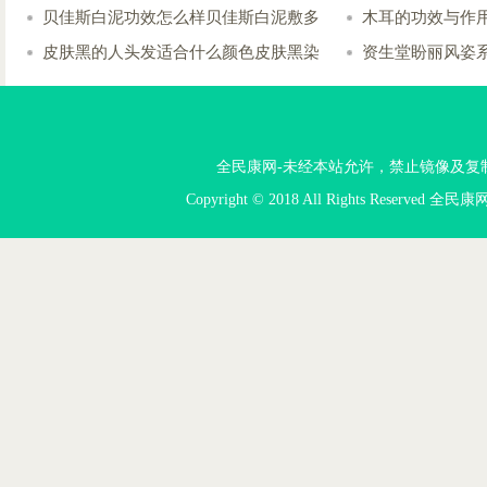
贝佳斯白泥功效怎么样贝佳斯白泥敷多
木耳的功效与作
皮肤黑的人头发适合什么颜色皮肤黑染
资生堂盼丽风姿
全民康网-未经本站允许，禁止镜像及复制本站。投
Copyright © 2018 All Rights Reserved 