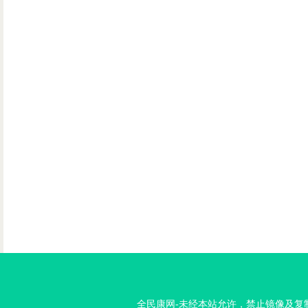
全民康网-未经本站允许，禁止镜像及复制本站。投