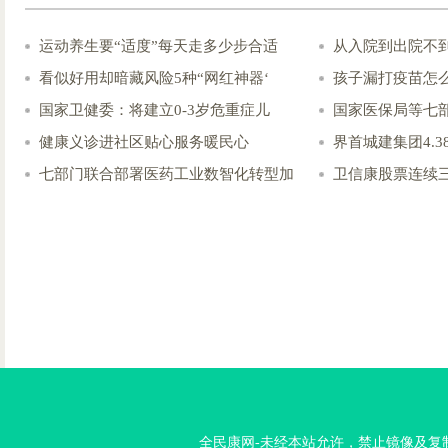
运动养生要“适度”每天走多少步合适
从入院到出院不到
看似好用却暗藏风险5种“网红神器‘
孩子漏打疫苗怎
国家卫健委：将建立0-3岁危重症儿
国家医保局等七
健康义诊进社区贴心服务暖民心
界首城建集团4.
七部门联合部署医药工业数智化转型加
卫信康股票连续
全民康网-未经本站允许，禁止镜像及复制本站。投